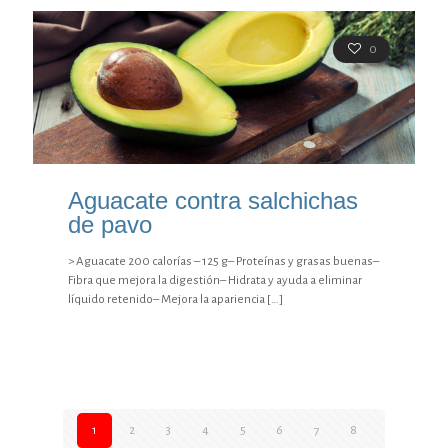
0
Aguacate contra salchichas
de pavo
> Aguacate 200 calorías – 125 g– Proteínas y grasas buenas–
Fibra que mejora la digestión– Hidrata y ayuda a eliminar
líquido retenido– Mejora la apariencia
[…]
1
2
3
4
5
6
7
8