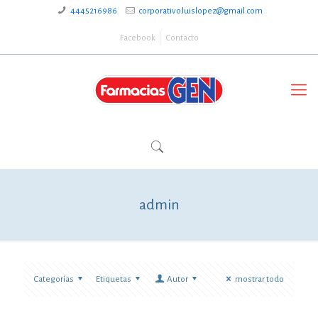
4445216986
corporativo.luislopez@gmail.com
Facebook
Contacto
admin
Categorías
Etiquetas
Autor
mostrar todo