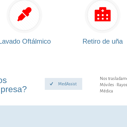
Lavado Oftálmico
Retiro de uña
os
Nos trasladamo
MedAssist
Móviles · Rayos
mpresa?
Médica