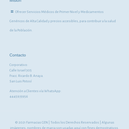
Misión
Ofrecer Servicios Médicos de Primer Nivel y Medicamentos
Genéricos de Alta Calidad y precios accesibles, para contribuir a la salud
de la Población.
Contacto
Corporativo:
Calle Israel 305
Fracc. Ricardo B. Anaya.
San Luis Potosí
Atención a Clientes vía WhatsApp:
4445973956
© 2021 Farmacias GEN | Todos los Derechos Reservados | Algunas
imágenes, nombres de marca son usadas aquí con fines demostrativos.