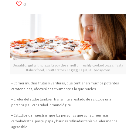
0
Beautiful girl with pizza. Enjoy the smell of freshly cooked pizza. Tasty
Italian food; Shutterstock ID 132334298; PO: today.com
– Comer muchas frutas y verduras, que contienen muchos potentes
carotenoides, afectará positivamente a lo que hueles
– El olor del sudor también transmite el estado de salud de una
persona y su capacidad inmunológica
– Estudios demuestran que las personas que consumen más
carbohidratos: pasta, papa y harinas refinadas tenían el olor menos
agradable