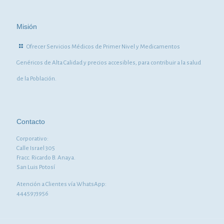
Misión
Ofrecer Servicios Médicos de Primer Nivel y Medicamentos
Genéricos de Alta Calidad y precios accesibles, para contribuir a la salud
de la Población.
Contacto
Corporativo:
Calle Israel 305
Fracc. Ricardo B. Anaya.
San Luis Potosí
Atención a Clientes vía WhatsApp:
4445973956