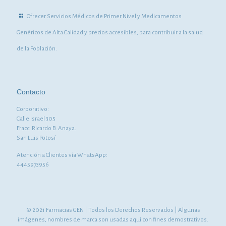
Ofrecer Servicios Médicos de Primer Nivel y Medicamentos
Genéricos de Alta Calidad y precios accesibles, para contribuir a la salud
de la Población.
Contacto
Corporativo:
Calle Israel 305
Fracc. Ricardo B. Anaya.
San Luis Potosí
Atención a Clientes vía WhatsApp:
4445973956
© 2021 Farmacias GEN | Todos los Derechos Reservados | Algunas
imágenes, nombres de marca son usadas aquí con fines demostrativos.