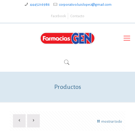
4445216986
corporativo.luislopez@gmail.com
Facebook
Contacto
Productos
mostrar todo