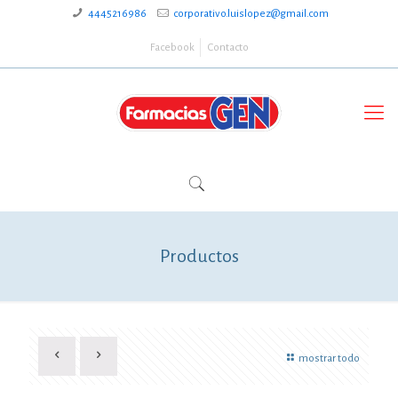
4445216986
corporativo.luislopez@gmail.com
Facebook
Contacto
Productos
mostrar todo