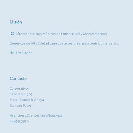
Misión
Ofrecer Servicios Médicos de Primer Nivel y Medicamentos
Genéricos de Alta Calidad y precios accesibles, para contribuir a la salud
de la Población.
Contacto
Corporativo:
Calle Israel 305
Fracc. Ricardo B. Anaya.
San Luis Potosí
Atención a Clientes vía WhatsApp:
4445973956