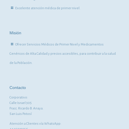
Excelente atención médica de primer nivel.
Misión
Ofrecer Servicios Médicos de Primer Nivel y Medicamentos
Genéricos de Alta Calidad y precios accesibles, para contribuir a la salud
de la Población.
Contacto
Corporativo:
Calle Israel 305
Fracc. Ricardo B. Anaya.
San Luis Potosí
Atención a Clientes vía WhatsApp: