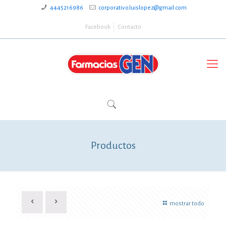
4445216986
corporativo.luislopez@gmail.com
Facebook
Contacto
Productos
mostrar todo