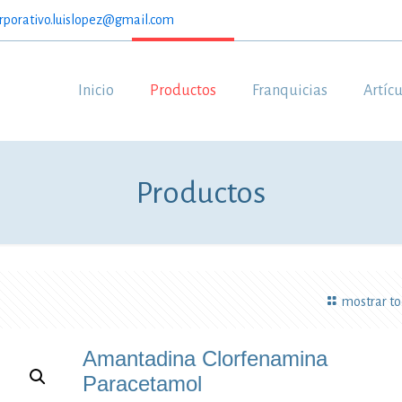
rporativo.luislopez@gmail.com
Inicio
Productos
Franquicias
Artíc
Productos
mostrar t
Amantadina Clorfenamina
Paracetamol