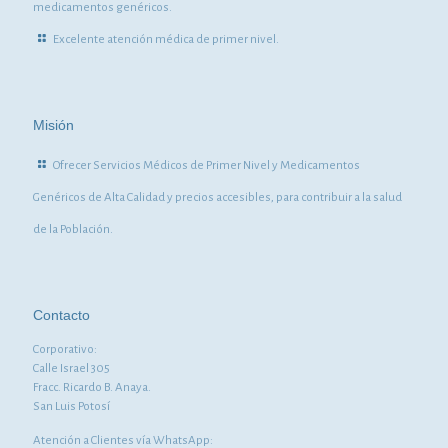
medicamentos genéricos.
Excelente atención médica de primer nivel.
Misión
Ofrecer Servicios Médicos de Primer Nivel y Medicamentos
Genéricos de Alta Calidad y precios accesibles, para contribuir a la salud
de la Población.
Contacto
Corporativo:
Calle Israel 305
Fracc. Ricardo B. Anaya.
San Luis Potosí
Atención a Clientes vía WhatsApp: