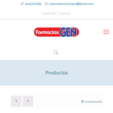
4445216986
corporativo.luislopez@gmail.com
Facebook
Contacto
Productos
mostrar todo