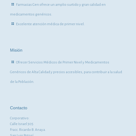
Farmacias Gen ofrece un amplio surtido y gran calidad en
medicamentos genéricos.
Excelente atención médica de primer nivel.
Misión
Ofrecer Servicios Médicos de Primer Nivel y Medicamentos
Genéricos de Alta Calidad y precios accesibles, para contribuir a la salud
de la Población.
Contacto
Corporativo:
Calle Israel 305
Fracc. Ricardo B. Anaya.
San Luis Potosí