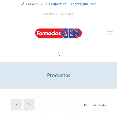
4445216986
corporativo.luislopez@gmail.com
Facebook
Contacto
Productos
mostrar todo