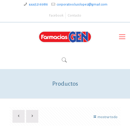
4445216986
corporativo.luislopez@gmail.com
Facebook
Contacto
Productos
mostrar todo