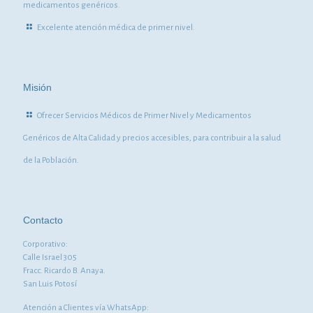
medicamentos genéricos.
Excelente atención médica de primer nivel.
Misión
Ofrecer Servicios Médicos de Primer Nivel y Medicamentos
Genéricos de Alta Calidad y precios accesibles, para contribuir a la salud
de la Población.
Contacto
Corporativo:
Calle Israel 305
Fracc. Ricardo B. Anaya.
San Luis Potosí
Atención a Clientes vía WhatsApp: