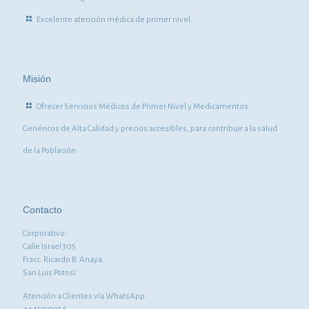
Excelente atención médica de primer nivel.
Misión
Ofrecer Servicios Médicos de Primer Nivel y Medicamentos
Genéricos de Alta Calidad y precios accesibles, para contribuir a la salud
de la Población.
Contacto
Corporativo:
Calle Israel 305
Fracc. Ricardo B. Anaya.
San Luis Potosí
Atención a Clientes vía WhatsApp: