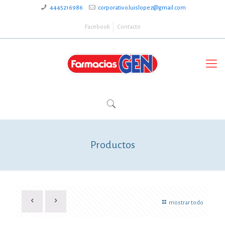
4445216986
corporativo.luislopez@gmail.com
Facebook
Contacto
Productos
mostrar todo