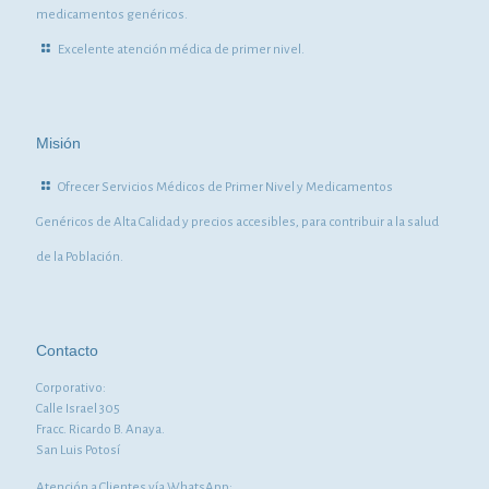
medicamentos genéricos.
Excelente atención médica de primer nivel.
Misión
Ofrecer Servicios Médicos de Primer Nivel y Medicamentos
Genéricos de Alta Calidad y precios accesibles, para contribuir a la salud
de la Población.
Contacto
Corporativo:
Calle Israel 305
Fracc. Ricardo B. Anaya.
San Luis Potosí
Atención a Clientes vía WhatsApp: