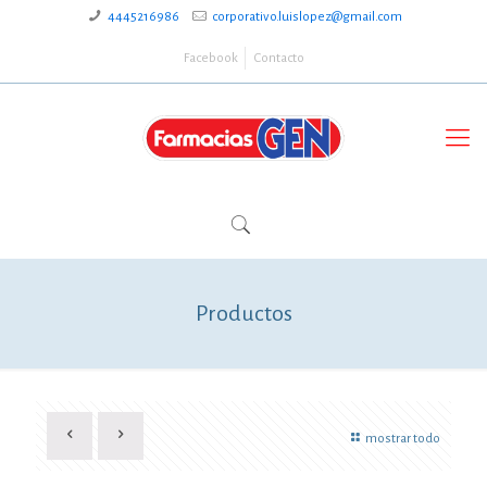
4445216986
corporativo.luislopez@gmail.com
Facebook
Contacto
Productos
mostrar todo