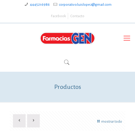
4445216986
corporativo.luislopez@gmail.com
Facebook
Contacto
Productos
mostrar todo