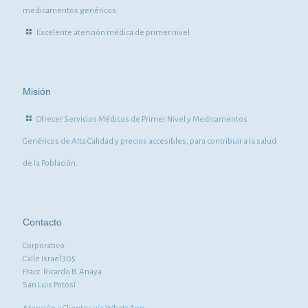
medicamentos genéricos.
Excelente atención médica de primer nivel.
Misión
Ofrecer Servicios Médicos de Primer Nivel y Medicamentos
Genéricos de Alta Calidad y precios accesibles, para contribuir a la salud
de la Población.
Contacto
Corporativo:
Calle Israel 305
Fracc. Ricardo B. Anaya.
San Luis Potosí