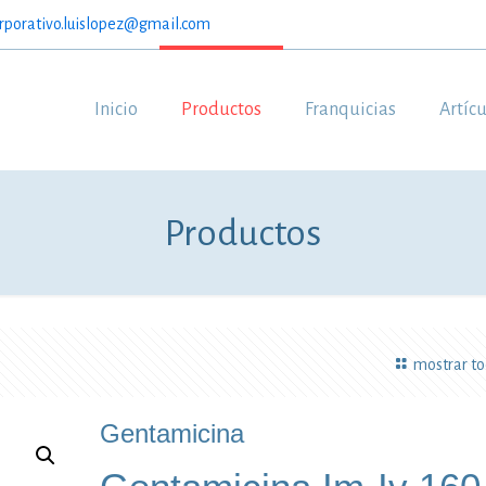
rporativo.luislopez@gmail.com
Inicio
Productos
Franquicias
Artíc
Productos
mostrar t
Gentamicina