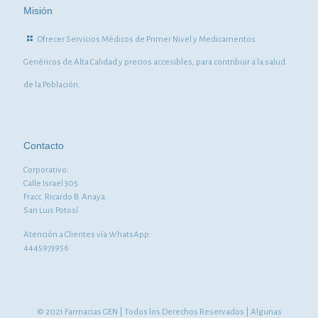
Misión
Ofrecer Servicios Médicos de Primer Nivel y Medicamentos
Genéricos de Alta Calidad y precios accesibles, para contribuir a la salud
de la Población.
Contacto
Corporativo:
Calle Israel 305
Fracc. Ricardo B. Anaya.
San Luis Potosí
Atención a Clientes vía WhatsApp:
4445973956
© 2021 Farmacias GEN | Todos los Derechos Reservados | Algunas