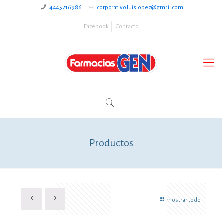
4445216986
corporativo.luislopez@gmail.com
Facebook
Contacto
Productos
mostrar todo