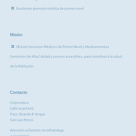
Excelente atención médica de primer nivel.
Misión
Ofrecer Servicios Médicos de Primer Nivel y Medicamentos
Genéricos de Alta Calidad y precios accesibles, para contribuir a la salud
de la Población.
Contacto
Corporativo:
Calle Israel 305
Fracc. Ricardo B. Anaya.
San Luis Potosí
Atención a Clientes vía WhatsApp: