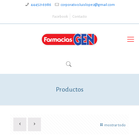
4445216986
corporativo.luislopez@gmail.com
Facebook
Contacto
Productos
mostrar todo