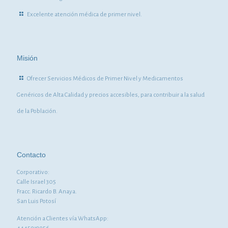
Excelente atención médica de primer nivel.
Misión
Ofrecer Servicios Médicos de Primer Nivel y Medicamentos
Genéricos de Alta Calidad y precios accesibles, para contribuir a la salud
de la Población.
Contacto
Corporativo:
Calle Israel 305
Fracc. Ricardo B. Anaya.
San Luis Potosí
Atención a Clientes vía WhatsApp: