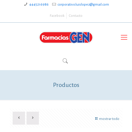
4445216986
corporativo.luislopez@gmail.com
Facebook
Contacto
Productos
mostrar todo