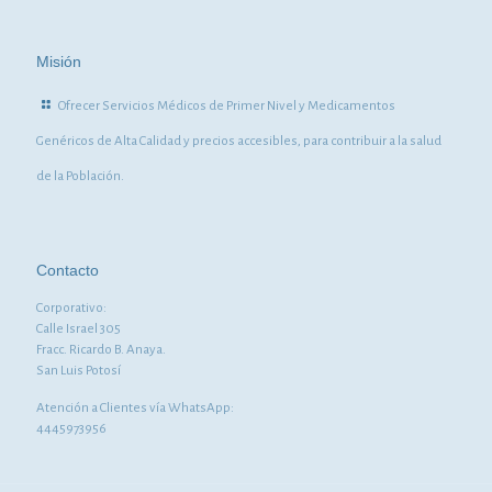
Misión
Ofrecer Servicios Médicos de Primer Nivel y Medicamentos
Genéricos de Alta Calidad y precios accesibles, para contribuir a la salud
de la Población.
Contacto
Corporativo:
Calle Israel 305
Fracc. Ricardo B. Anaya.
San Luis Potosí
Atención a Clientes vía WhatsApp:
4445973956