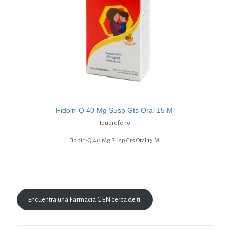
Fidoin-Q 40 Mg Susp Gts Oral 15 Ml
Ibuprofeno
Fidoin-Q 40 Mg Susp Gts Oral 15 Ml
Encuentra una Farmacia GEN cerca de ti.