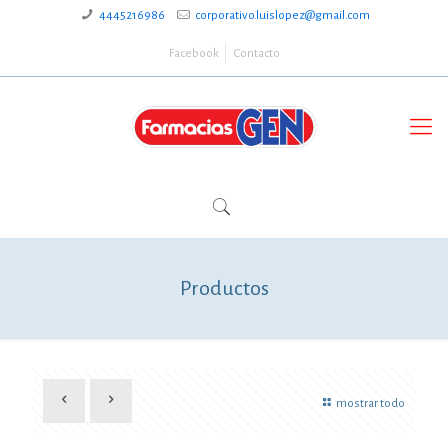
4445216986
corporativo.luislopez@gmail.com
Facebook
Contacto
Productos
mostrar todo