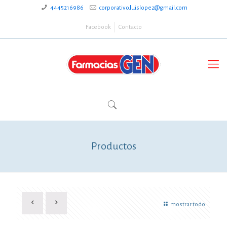
4445216986
corporativo.luislopez@gmail.com
Facebook
Contacto
Productos
mostrar todo