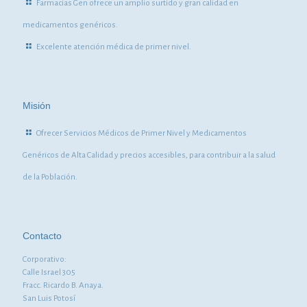
Farmacias Gen ofrece un amplio surtido y gran calidad en
medicamentos genéricos.
Excelente atención médica de primer nivel.
Misión
Ofrecer Servicios Médicos de Primer Nivel y Medicamentos
Genéricos de Alta Calidad y precios accesibles, para contribuir a la salud
de la Población.
Contacto
Corporativo:
Calle Israel 305
Fracc. Ricardo B. Anaya.
San Luis Potosí