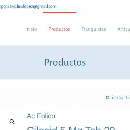
rporativo.luislopez@gmail.com
Inicio
Productos
Franquicias
Artíc
Productos
mostrar t
Ac Folico