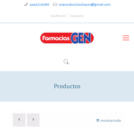
4445216986
corporativo.luislopez@gmail.com
Facebook
Contacto
Productos
mostrar todo