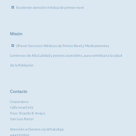
Excelente atención médica de primer nivel.
Misión
Ofrecer Servicios Médicos de Primer Nivel y Medicamentos
Genéricos de Alta Calidad y precios accesibles, para contribuir a la salud
de la Población.
Contacto
Corporativo:
Calle Israel 305
Fracc. Ricardo B. Anaya.
San Luis Potosí
Atención a Clientes vía WhatsApp:
4445973956