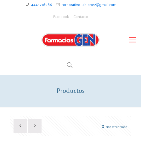
4445216986
corporativo.luislopez@gmail.com
Facebook
Contacto
Productos
mostrar todo