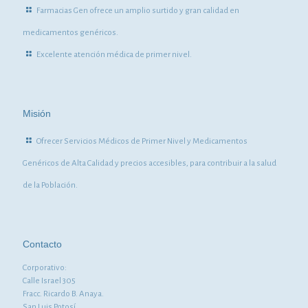
Farmacias Gen ofrece un amplio surtido y gran calidad en
medicamentos genéricos.
Excelente atención médica de primer nivel.
Misión
Ofrecer Servicios Médicos de Primer Nivel y Medicamentos
Genéricos de Alta Calidad y precios accesibles, para contribuir a la salud
de la Población.
Contacto
Corporativo:
Calle Israel 305
Fracc. Ricardo B. Anaya.
San Luis Potosí