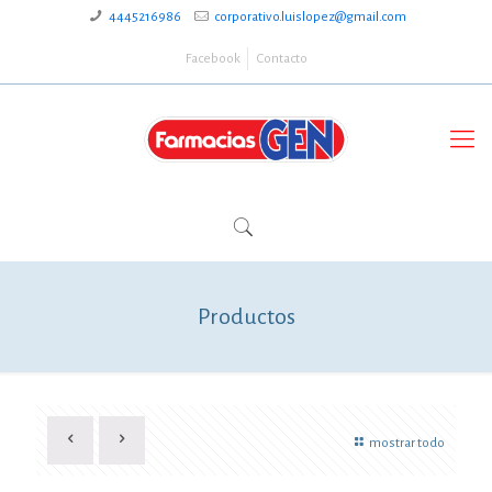
4445216986
corporativo.luislopez@gmail.com
Facebook
Contacto
Productos
mostrar todo