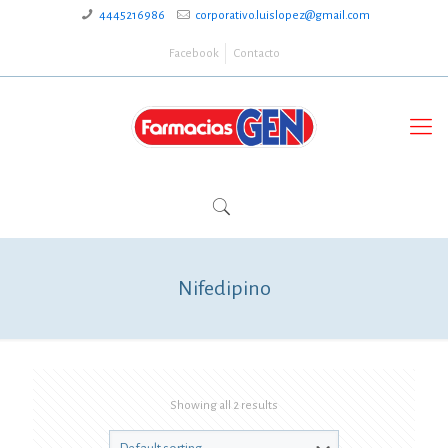
4445216986
corporativo.luislopez@gmail.com
Facebook
Contacto
Nifedipino
Showing all 2 results