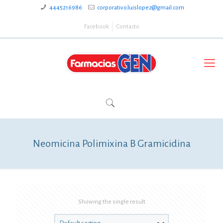
4445216986
corporativo.luislopez@gmail.com
Facebook
Contacto
Neomicina Polimixina B Gramicidina
Showing the single result