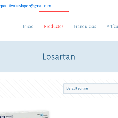
rporativo.luislopez@gmail.com
Inicio
Productos
Franquicias
Artíc
Losartan