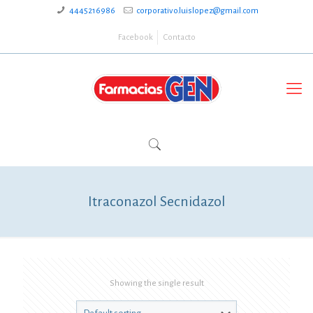
4445216986
corporativo.luislopez@gmail.com
Facebook
Contacto
Itraconazol Secnidazol
Showing the single result