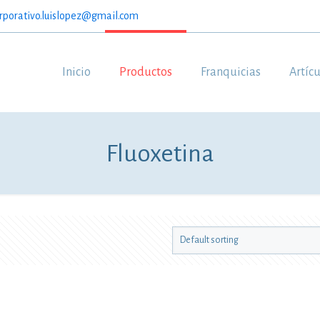
rporativo.luislopez@gmail.com
Inicio
Productos
Franquicias
Artíc
Fluoxetina