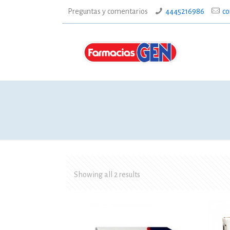
Preguntas y comentarios
4445216986
co
Showing all 2 results