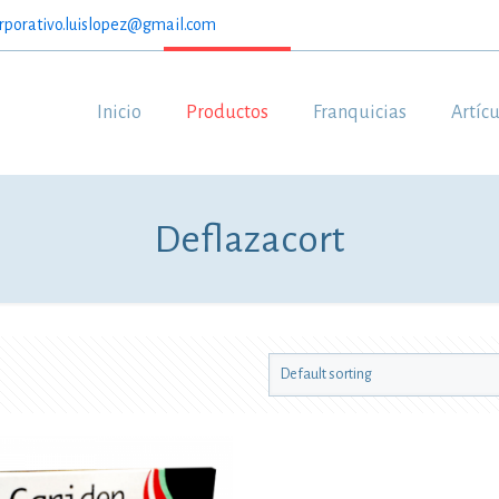
rporativo.luislopez@gmail.com
Inicio
Productos
Franquicias
Artíc
Deflazacort