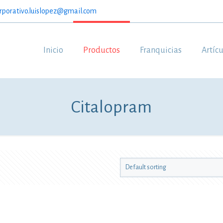
rporativo.luislopez@gmail.com
Inicio
Productos
Franquicias
Artíc
Citalopram