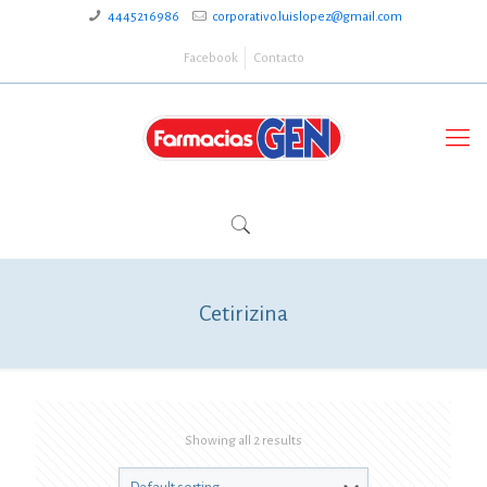
4445216986
corporativo.luislopez@gmail.com
Facebook
Contacto
Cetirizina
Showing all 2 results